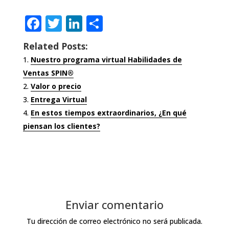
F
T
Li
C
a
w
n
o
Related Posts:
c
it
k
m
Nuestro programa virtual Habilidades de
e
te
e
p
Ventas SPIN®
b
r
dI
ar
Valor o precio
o
n
ti
Entrega Virtual
En estos tiempos extraordinarios, ¿En qué
o
r
piensan los clientes?
k
Enviar comentario
Tu dirección de correo electrónico no será publicada.