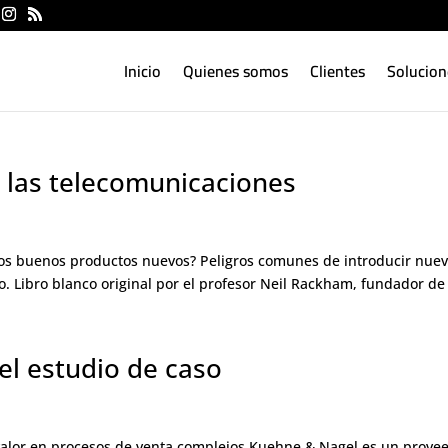
Inicio
Quienes somos
Clientes
Solucion
 las telecomunicaciones
os buenos productos nuevos? Peligros comunes de introducir nuevo
 Libro blanco original por el profesor Neil Rackham, fundador de 
el estudio de caso
alor en procesos de venta complejos Kuehne & Nagel es un proveedo