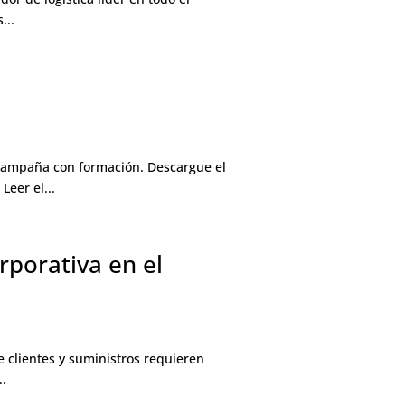
...
u campaña con formación. Descargue el
eer el...
rporativa en el
e clientes y suministros requieren
..