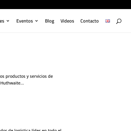
es
Eventos
Blog
Videos
Contacto
s productos y servicios de
Huthwaite...
r de logística líder en todo el