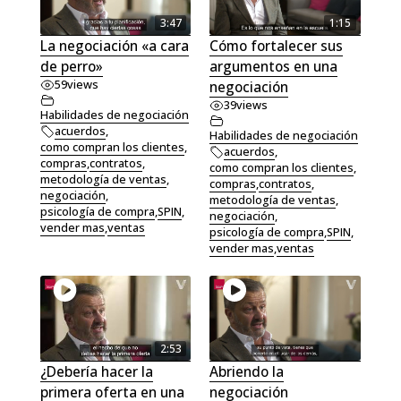
3:47
1:15
La negociación «a cara
Cómo fortalecer sus
de perro»
argumentos en una
59
views
negociación
39
views
Habilidades de negociación
acuerdos
,
Habilidades de negociación
como compran los clientes
,
acuerdos
,
compras
,
contratos
,
como compran los clientes
,
metodología de ventas
,
compras
,
contratos
,
negociación
,
metodología de ventas
,
psicología de compra
,
SPIN
,
negociación
,
vender mas
,
ventas
psicología de compra
,
SPIN
,
vender mas
,
ventas
2:53
¿Debería hacer la
Abriendo la
primera oferta en una
negociación