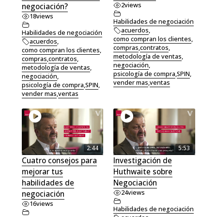
2
views
negociación?
18
views
Habilidades de negociación
acuerdos
,
Habilidades de negociación
como compran los clientes
,
acuerdos
,
compras
,
contratos
,
como compran los clientes
,
metodología de ventas
,
compras
,
contratos
,
negociación
,
metodología de ventas
,
psicología de compra
,
SPIN
,
negociación
,
vender mas
,
ventas
psicología de compra
,
SPIN
,
vender mas
,
ventas
2:44
5:53
Cuatro consejos para
Investigación de
mejorar tus
Huthwaite sobre
habilidades de
Negociación
24
views
negociación
16
views
Habilidades de negociación