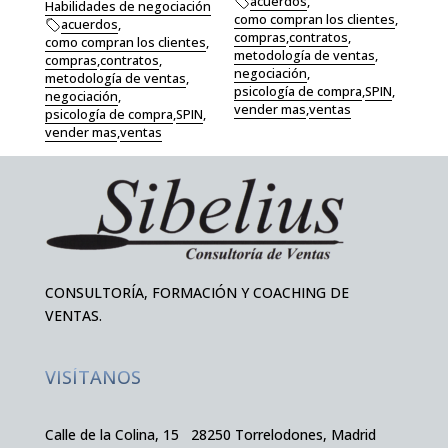
acuerdos
,
Habilidades de negociación
como compran los clientes
,
acuerdos
,
compras
,
contratos
,
como compran los clientes
,
metodología de ventas
,
compras
,
contratos
,
negociación
,
metodología de ventas
,
psicología de compra
,
SPIN
,
negociación
,
vender mas
,
ventas
psicología de compra
,
SPIN
,
vender mas
,
ventas
CONSULTORÍA, FORMACIÓN Y COACHING DE
VENTAS.
VISÍTANOS
Calle de la Colina, 15 28250 Torrelodones, Madrid