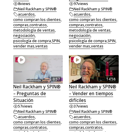
8
views
97
views
Neil Rackham y SPIN®
Neil Rackham y SPIN®
acuerdos
,
acuerdos
,
como compran los clientes
,
como compran los clientes
,
compras
,
contratos
,
compras
,
contratos
,
metodología de ventas
,
metodología de ventas
,
negociación
,
negociación
,
psicología de compra
,
SPIN
,
psicología de compra
,
SPIN
,
vender mas
,
ventas
vender mas
,
ventas
0:57
14:58
Neil Rackham y SPIN®
Neil Rackham y SPIN®
– Preguntas de
– Vender en tiempos
Situación
difíciles
57
views
37
views
Neil Rackham y SPIN®
Neil Rackham y SPIN®
acuerdos
,
acuerdos
,
como compran los clientes
,
como compran los clientes
,
compras
,
contratos
,
compras
,
contratos
,