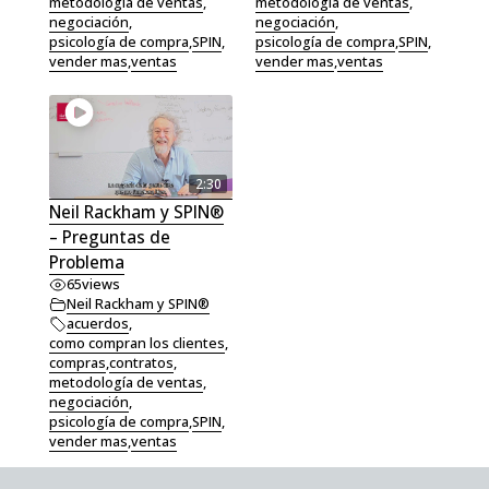
metodología de ventas
,
metodología de ventas
,
negociación
,
negociación
,
psicología de compra
,
SPIN
,
psicología de compra
,
SPIN
,
vender mas
,
ventas
vender mas
,
ventas
2:30
Neil Rackham y SPIN®
– Preguntas de
Problema
65
views
Neil Rackham y SPIN®
acuerdos
,
como compran los clientes
,
compras
,
contratos
,
metodología de ventas
,
negociación
,
psicología de compra
,
SPIN
,
vender mas
,
ventas