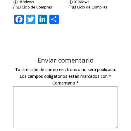
182
views
202
views
El Ciclo de Compras
El Ciclo de Compras
F
T
Li
C
a
w
n
o
c
it
k
m
e
te
e
p
b
r
dI
ar
Enviar comentario
o
n
ti
Tu dirección de correo electrónico no será publicada.
o
r
Los campos obligatorios están marcados con
*
k
Comentario
*