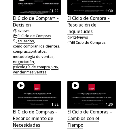
01:22
1:30
El Ciclo de Compra™ –
El Ciclo de Compra –
Decisión
Resolución de
4
views
Inquietudes
El Ciclo de Compras
124
views
acuerdos
,
El Ciclo de Compras
como compran los clientes
,
compras
,
contratos
,
metodología de ventas
,
negociación
,
psicología de compra
,
SPIN
,
vender mas
,
ventas
1:52
1:30
El Ciclo de Compras –
El Ciclo de Compras –
Reconocimiento de
Cambios con el
Necesidades
Tiempo